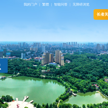
我的门户
|
繁體
|
智能问答
|
无障碍浏览
长者